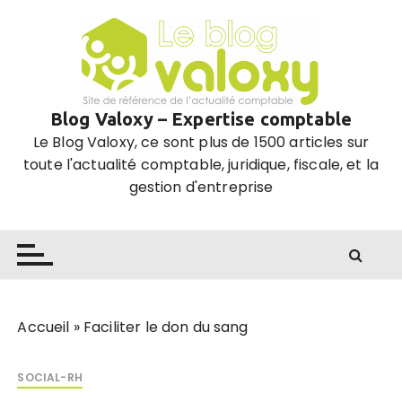
P
a
s
s
e
Blog Valoxy – Expertise comptable
r
Le Blog Valoxy, ce sont plus de 1500 articles sur
a
toute l'actualité comptable, juridique, fiscale, et la
u
gestion d'entreprise
c
o
n
t
e
n
u
Accueil
»
Faciliter le don du sang
SOCIAL-RH