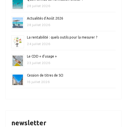
e
28 juillet 2026
s
Actualités d’Août 2026
p
28 juillet 2026
u
La rentabilité : quels outils pour la mesurer ?
b
24 juillet 2026
l
Le CDD « d’usage »
i
23 juillet 2026
c
a
Cession de titres de SCI
16 juillet 2026
t
i
o
n
s
newsletter