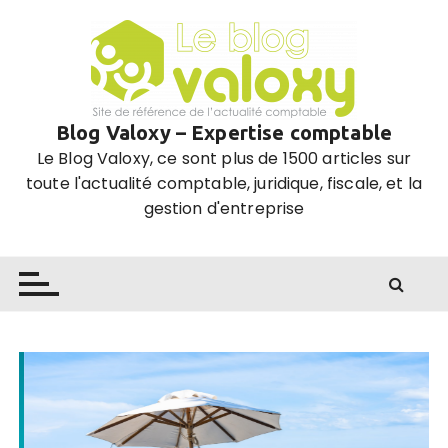
P
a
s
s
e
Blog Valoxy – Expertise comptable
r
Le Blog Valoxy, ce sont plus de 1500 articles sur
a
toute l'actualité comptable, juridique, fiscale, et la
u
gestion d'entreprise
c
o
n
t
e
n
u