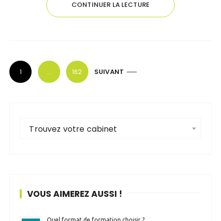
CONTINUER LA LECTURE
P
1
…
162
SUIVANT
a
g
i
n
Trouvez votre cabinet
a
t
i
o
VOUS AIMEREZ AUSSI !
n
d
Quel format de formation choisir ?