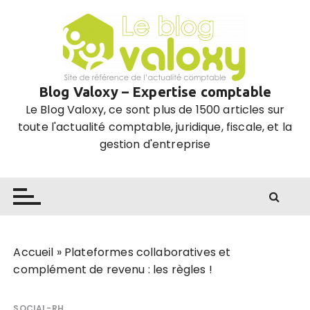
P
a
s
s
e
Blog Valoxy – Expertise comptable
r
Le Blog Valoxy, ce sont plus de 1500 articles sur
a
toute l'actualité comptable, juridique, fiscale, et la
u
gestion d'entreprise
c
o
n
t
e
n
u
Accueil
»
Plateformes collaboratives et
complément de revenu : les règles !
SOCIAL-RH