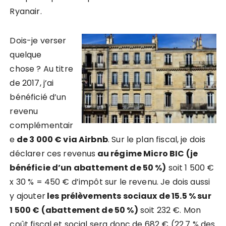
Ryanair.
Dois-je verser
quelque
chose ? Au titre
de 2017, j’ai
bénéficié d’un
revenu
complémentair
e
de 3 000 € via Airbnb
. Sur le plan fiscal, je dois
déclarer ces revenus
au régime Micro BIC (je
bénéficie d’un abattement de 50 %)
soit 1 500 €
x 30 % = 450 € d’impôt sur le revenu. Je dois aussi
y ajouter
les prélèvements sociaux de 15.5 % sur
1 500 € (abattement de 50 %)
soit 232 €. Mon
coût fiscal et social sera donc de 682 € (22.7 % des