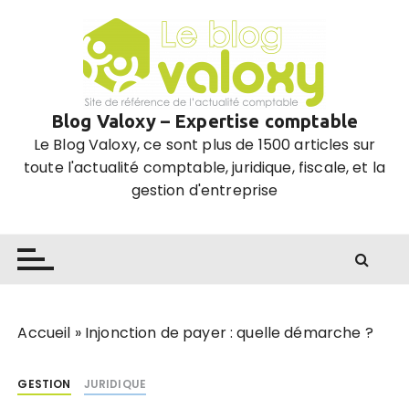
P
a
s
s
e
Blog Valoxy – Expertise comptable
r
Le Blog Valoxy, ce sont plus de 1500 articles sur
a
toute l'actualité comptable, juridique, fiscale, et la
u
gestion d'entreprise
c
o
n
t
e
n
u
Accueil
»
Injonction de payer : quelle démarche ?
GESTION
JURIDIQUE