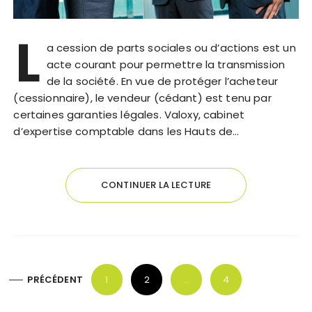
L
a cession de parts sociales ou d’actions est un
acte courant pour permettre la transmission
de la société. En vue de protéger l’acheteur
(cessionnaire), le vendeur (cédant) est tenu par
certaines garanties légales. Valoxy, cabinet
d’expertise comptable dans les Hauts de…
CONTINUER LA LECTURE
P
PRÉCÉDENT
1
2
…
4
a