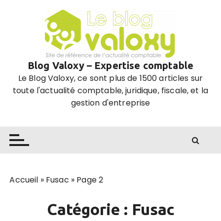
P
a
s
s
e
Blog Valoxy – Expertise comptable
r
Le Blog Valoxy, ce sont plus de 1500 articles sur
a
toute l'actualité comptable, juridique, fiscale, et la
u
gestion d'entreprise
c
o
n
t
e
n
u
Accueil
»
Fusac
»
Page 2
Catégorie :
Fusac