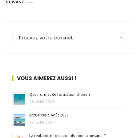
g
SUIVANT
i
n
a
t
Trouvez votre cabinet
i
o
n
d
VOUS AIMEREZ AUSSI !
e
s
Quel format de formation choisir ?
28 juillet 2026
p
u
Actualités d’Août 2026
28 juillet 2026
b
l
La rentabilité : quels outils pour la mesurer ?