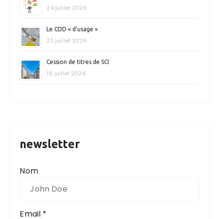
i
24 juillet 2026
c
Le CDD « d’usage »
a
23 juillet 2026
t
Cession de titres de SCI
i
16 juillet 2026
o
n
s
newsletter
Nom
Email *