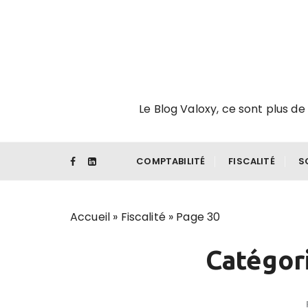
P
a
s
s
e
r
Le Blog Valoxy, ce sont plus de 
a
u
c
o
COMPTABILITÉ
FISCALITÉ
S
n
t
e
Accueil
»
Fiscalité
»
Page 30
n
u
Catégor