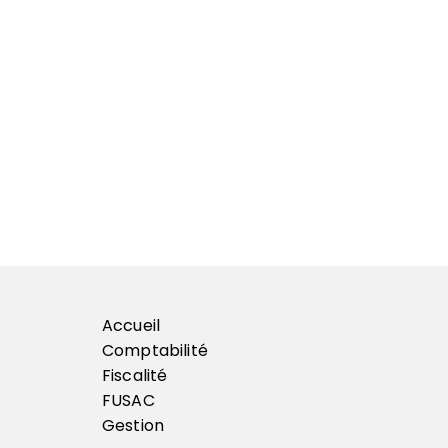
e
s
p
u
b
l
i
c
a
Accueil
Comptabilité
t
Fiscalité
FUSAC
i
Gestion