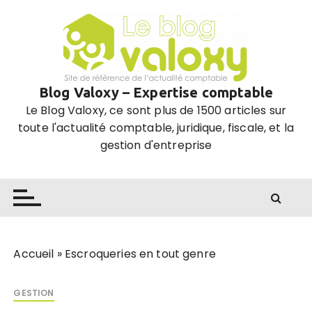
P
a
s
s
e
Blog Valoxy – Expertise comptable
r
Le Blog Valoxy, ce sont plus de 1500 articles sur
a
toute l'actualité comptable, juridique, fiscale, et la
u
gestion d'entreprise
c
o
n
t
e
n
u
Accueil
»
Escroqueries en tout genre
GESTION