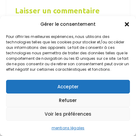
Laisser un commentaire
Votre adresse e-mail ne sera pas publiée.
Gérer le consentement
Les champs obligatoires sont indiqués avec
Pour offrir les meilleures expériences, nous utilisons des
*
technologies telles que les cookies pour stocker et/ou accéder
aux informations des appareils. Le fait de consentir à ces
Commentaire
*
technologies nous permettra de traiter des données telles que le
comportement de navigation ou les ID uniques sur ce site. Le fait
de ne pas consentir ou de retirer son consentement peut avoir un
effet négatif sur certaines caractéristiques et fonctions.
Accepter
Refuser
Nom
*
Voir les préférences
mentions légales