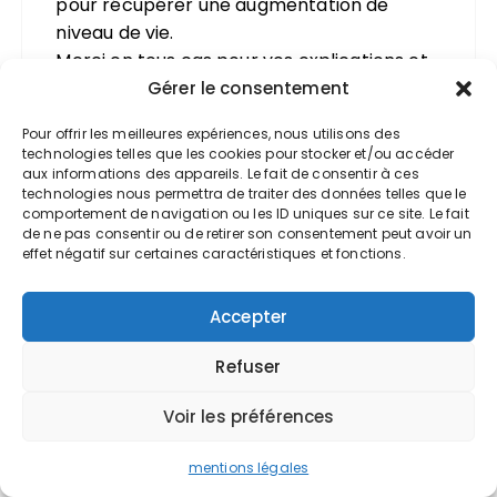
pour récupérer une augmentation de
niveau de vie.
Merci en tous cas pour vos explications et
le temps que vous avez pris pour me
Gérer le consentement
donner votre réponse qui m’a bien
Pour offrir les meilleures expériences, nous utilisons des
soutenue. 🙂
technologies telles que les cookies pour stocker et/ou accéder
Bonne continuation à vous
aux informations des appareils. Le fait de consentir à ces
technologies nous permettra de traiter des données telles que le
comportement de navigation ou les ID uniques sur ce site. Le fait
Répondre
de ne pas consentir ou de retirer son consentement peut avoir un
effet négatif sur certaines caractéristiques et fonctions.
Accepter
Refuser
Rico
Voir les préférences
7 janvier 2016 à 22h19
mentions légales