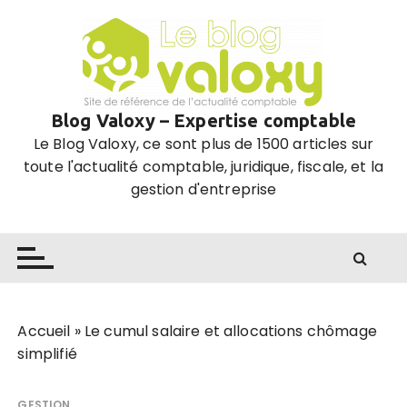
P
a
s
s
e
Blog Valoxy – Expertise comptable
r
Le Blog Valoxy, ce sont plus de 1500 articles sur
a
toute l'actualité comptable, juridique, fiscale, et la
u
gestion d'entreprise
c
o
n
t
e
n
u
Accueil
»
Le cumul salaire et allocations chômage
simplifié
GESTION