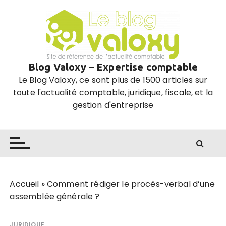
P
a
s
s
e
Blog Valoxy – Expertise comptable
r
Le Blog Valoxy, ce sont plus de 1500 articles sur
a
toute l'actualité comptable, juridique, fiscale, et la
u
gestion d'entreprise
c
o
n
t
e
n
u
Accueil
»
Comment rédiger le procès-verbal d’une
assemblée générale ?
JURIDIQUE