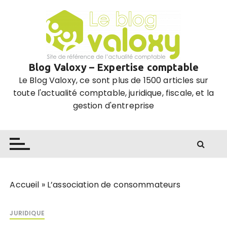
P
a
s
s
e
Blog Valoxy – Expertise comptable
r
Le Blog Valoxy, ce sont plus de 1500 articles sur
a
toute l'actualité comptable, juridique, fiscale, et la
u
gestion d'entreprise
c
o
n
t
e
n
u
Accueil
»
L’association de consommateurs
JURIDIQUE