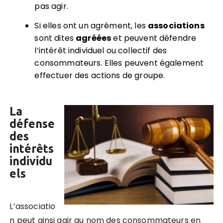
pas agir.
Si elles ont un agrément, les
associations
sont dites
agréées
et peuvent défendre
l’intérêt individuel ou collectif des
consommateurs. Elles peuvent également
effectuer des actions de groupe.
La
défense
des
intérêts
individu
els
L’associatio
n peut ainsi agir au nom des consommateurs en