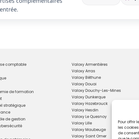
pertises complémentaires
entrée.
tise comptable
Valoxy Armentières
Valoxy Arras
Valoxy Béthune
ique
Valoxy Douai
Valoxy Douchy-Les-Mines
mie de formation
Valoxy Dunkerque
t
Valoxy Hazebrouck
l stratégique
Valoxy Hesdin
sance
Valoxy Le Quesnoy
le de gestion
Pour offrir
Valoxy Lille
cybersécurité
les cookies
Valoxy Maubeuge
de consenti
Valoxy Saint Omer
que le comp