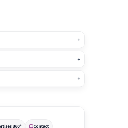
+
+
+
rtises 360°
Contact