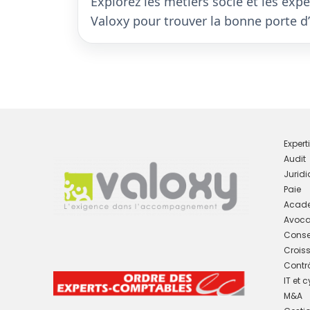
Explorez les métiers socle et les ex
Valoxy pour trouver la bonne porte d’
Exper
Audit
Jurid
Paie
Acade
Avoca
Consei
Crois
Contrô
IT et 
M&A