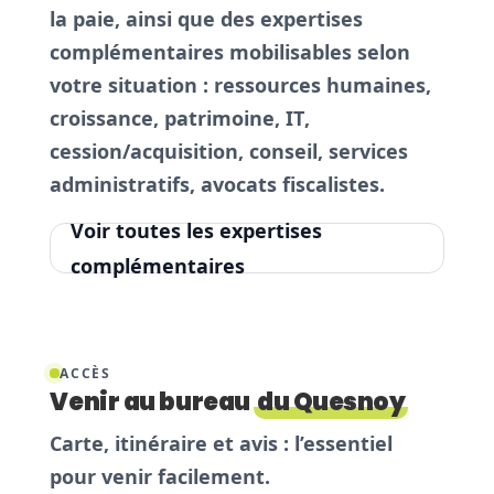
la paie
, ainsi que des expertises
complémentaires mobilisables selon
votre situation :
ressources humaines
,
croissance
,
patrimoine
,
IT
,
cession/acquisition
,
conseil
,
services
administratifs
,
avocats fiscalistes
.
Voir toutes les expertises
complémentaires
ACCÈS
Venir au bureau
du Quesnoy
Carte, itinéraire et avis : l’essentiel
pour venir facilement.