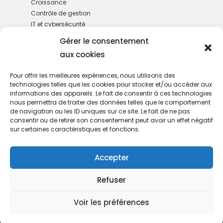
Croissance
Contrôle de gestion
IT et cybersécurité
M&A
Gérer le consentement
Gestion de patrimoine
aux cookies
RH
Services administratifs
Pour offrir les meilleures expériences, nous utilisons des
technologies telles que les cookies pour stocker et/ou accéder aux
informations des appareils. Le fait de consentir à ces technologies
nous permettra de traiter des données telles que le comportement
de navigation ou les ID uniques sur ce site. Le fait de ne pas
consentir ou de retirer son consentement peut avoir un effet négatif
sur certaines caractéristiques et fonctions.
Nous rejoindre
Accepter
Refuser
Et si votre gestion devenait enfin simple, fluide et sécurisée
?
Déléguer, structurer et fiabiliser votre gestion au quotidien.
Voir les préférences
© 2025 Valoxy. Tous droits réservés. |
Mentions légales
→