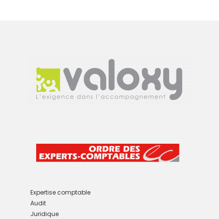
e
r
n
a
t
i
v
e
:
Expertise comptable
Audit
Juridique