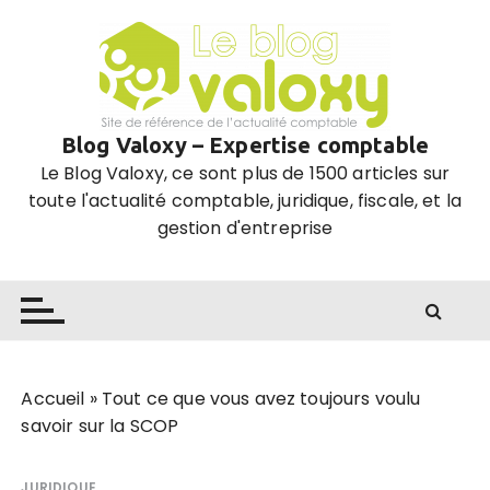
P
a
s
s
e
Blog Valoxy – Expertise comptable
r
Le Blog Valoxy, ce sont plus de 1500 articles sur
a
toute l'actualité comptable, juridique, fiscale, et la
u
gestion d'entreprise
c
o
n
t
e
n
u
Accueil
»
Tout ce que vous avez toujours voulu
savoir sur la SCOP
JURIDIQUE