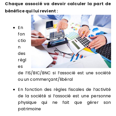
Chaque associé va devoir calculer la part de
bénéfice qui lui revient :
En
fon
ctio
n
des
règl
es
de l’IS/BIC/BNC si l’associé est une société
ou un commerçant/libéral
En fonction des règles fiscales de l’activité
de la société si l’associé est une personne
physique qui ne fait que gérer son
patrimoine