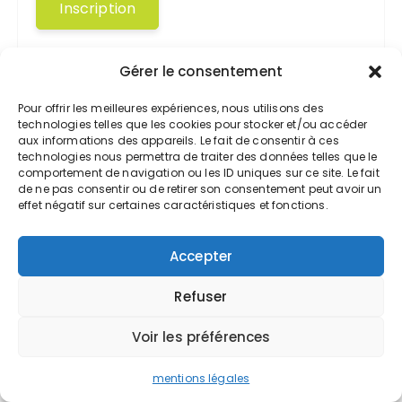
Gérer le consentement
Pour offrir les meilleures expériences, nous utilisons des
technologies telles que les cookies pour stocker et/ou accéder
Commentaires récents
aux informations des appareils. Le fait de consentir à ces
technologies nous permettra de traiter des données telles que le
Determinant Calculator
sur
Contourner
comportement de navigation ou les ID uniques sur ce site. Le fait
de ne pas consentir ou de retirer son consentement peut avoir un
les filtres anti-spam dans une campagne
effet négatif sur certaines caractéristiques et fonctions.
e-mailing
Cherif
sur
Préparer sa demande de
Accepter
retraite
Refuser
Department of Computer Science
sur
Connaître et maîtriser votre taux de
Voir les préférences
marge
mentions légales
Department of Computer Science
sur