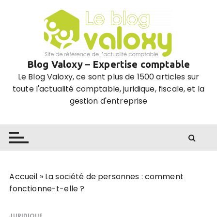
P
a
s
s
e
Blog Valoxy – Expertise comptable
r
Le Blog Valoxy, ce sont plus de 1500 articles sur
a
toute l'actualité comptable, juridique, fiscale, et la
u
gestion d'entreprise
c
o
n
t
e
n
u
Accueil
»
La société de personnes : comment
fonctionne-t-elle ?
JURIDIQUE