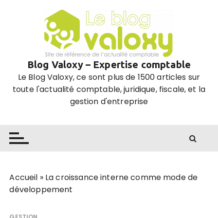
P
a
s
s
e
Blog Valoxy – Expertise comptable
r
Le Blog Valoxy, ce sont plus de 1500 articles sur
a
toute l'actualité comptable, juridique, fiscale, et la
u
gestion d'entreprise
c
o
n
t
e
n
u
Accueil
»
La croissance interne comme mode de
développement
GESTION