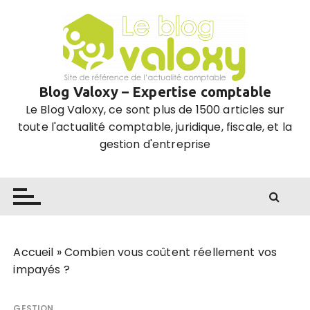
P
a
s
s
e
Blog Valoxy – Expertise comptable
r
Le Blog Valoxy, ce sont plus de 1500 articles sur
a
toute l'actualité comptable, juridique, fiscale, et la
u
gestion d'entreprise
c
o
n
t
e
n
u
Accueil
»
Combien vous coûtent réellement vos
impayés ?
GESTION