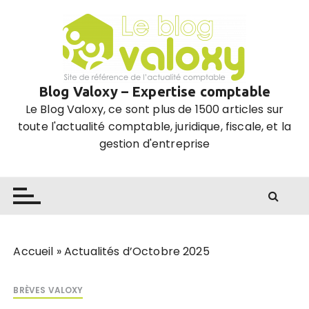
P
a
s
s
e
Blog Valoxy – Expertise comptable
r
Le Blog Valoxy, ce sont plus de 1500 articles sur
a
toute l'actualité comptable, juridique, fiscale, et la
u
gestion d'entreprise
c
o
n
t
e
n
u
Accueil
»
Actualités d’Octobre 2025
BRÈVES VALOXY