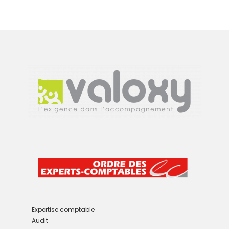
t
e
r
n
a
t
i
v
e
:
Expertise comptable
Audit