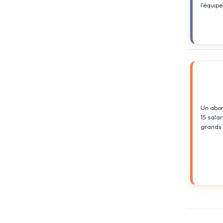
l'équip
Un abon
15 salar
grands 