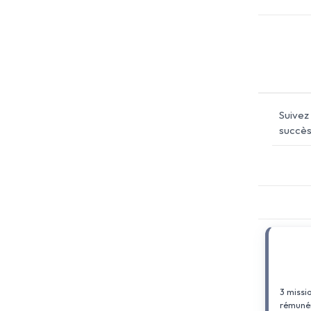
Suivez 
succès 
3 missi
rémunér