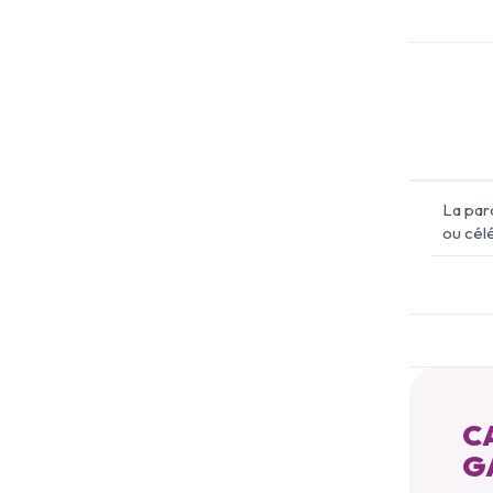
La par
ou cél
CA
G