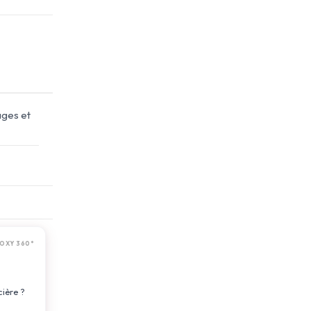
ages et
OXY 360°
cière ?