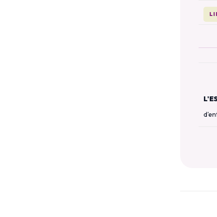
L
L'E
d'en