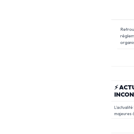
Retrouv
réglem
organi
⚡ ACT
INCO
L'actualit
majeures à