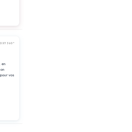
OXY 360°
.
en
ion
 pour vos