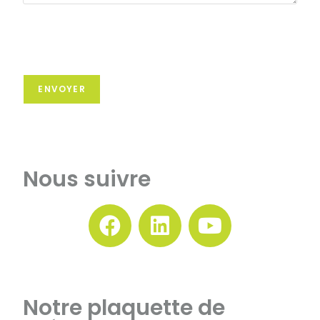
A
l
Nous suivre
t
e
r
n
a
t
Notre plaquette de
i