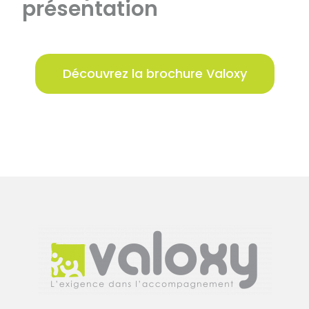
présentation
v
e
:
Découvrez la brochure Valoxy