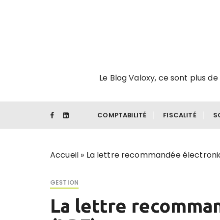
P
a
s
s
e
r
Le Blog Valoxy, ce sont plus de 
a
u
c
o
COMPTABILITÉ
FISCALITÉ
S
n
t
e
Accueil
»
La lettre recommandée électroni
n
u
GESTION
La lettre recomma