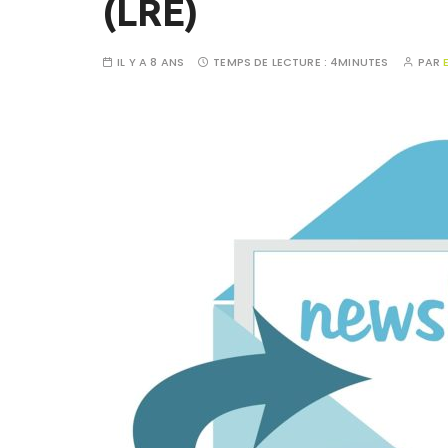
(LRE)
IL Y A 8 ANS
TEMPS DE LECTURE :
4MINUTES
PAR