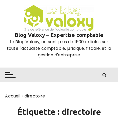
P
a
s
s
e
Blog Valoxy – Expertise comptable
r
Le Blog Valoxy, ce sont plus de 1500 articles sur
a
toute l'actualité comptable, juridique, fiscale, et la
u
gestion d'entreprise
c
o
n
t
e
n
u
Accueil
»
directoire
Étiquette :
directoire