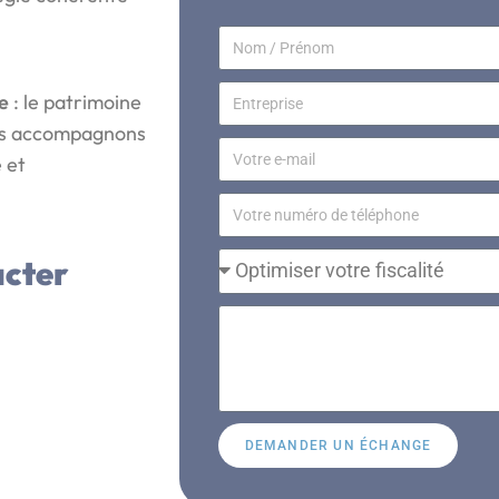
e
: le patrimoine
ous accompagnons
 et
acter
DEMANDER UN ÉCHANGE
A