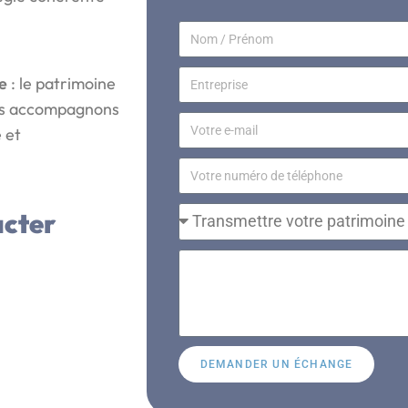
e
: le patrimoine
ous accompagnons
 et
acter
DEMANDER UN ÉCHANGE
A